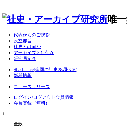
唯一
代表からのご挨拶
設立趣旨
社史とは何か
アーカイブとは何か
研究員紹介
Shashience(全国の社史を調べる)
新着情報
ニュースリリース
ログイン/
ログアウト
会員情報
会員登録（無料）
全般