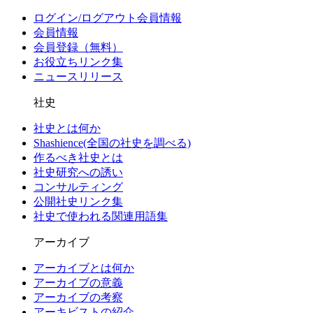
ログイン/
ログアウト
会員情報
会員情報
会員登録（無料）
お役立ちリンク集
ニュースリリース
社史
社史とは何か
Shashience(全国の社史を調べる)
作るべき社史とは
社史研究への誘い
コンサルティング
公開社史リンク集
社史で使われる関連用語集
アーカイブ
アーカイブとは何か
アーカイブの意義
アーカイブの考察
アーキビストの紹介