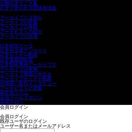
公開社史リンク集
社史で使われる関連用語集
アーカイブ
アーカイブとは何か
アーカイブの意義
アーカイブの考察
アーキビストの紹介
アーカイブの活用
無料会員メニュー
社史研究データ
社史担当者アンケート
社史セミナー動画
社史書籍閲覧室
社史制作事例アーカイブズ
アーカイブの実態
アーカイブ構築の手引き
アーカイブセミナー動画
社員第一世代インタビュー
アーキビストの見解
研究員コラム
会員メールマガジン
会員サロン
会員ログイン
会員ログイン
既存ユーザのログイン
ユーザー名またはメールアドレス