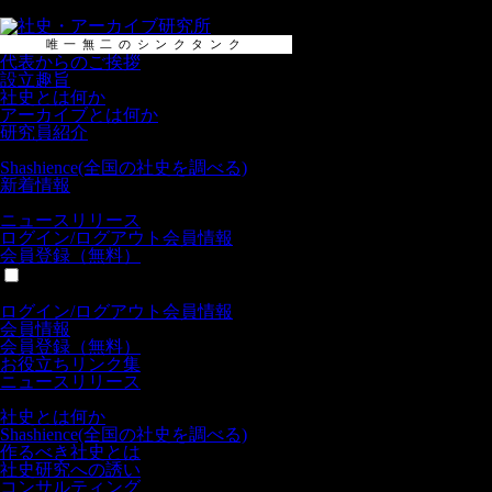
唯一無二のシンクタンク
代表からのご挨拶
設立趣旨
社史とは何か
アーカイブとは何か
研究員紹介
Shashience(全国の社史を調べる)
新着情報
ニュースリリース
ログイン/
ログアウト
会員情報
会員登録（無料）
全般
ログイン/
ログアウト
会員情報
会員情報
会員登録（無料）
お役立ちリンク集
ニュースリリース
社史
社史とは何か
Shashience(全国の社史を調べる)
作るべき社史とは
社史研究への誘い
コンサルティング