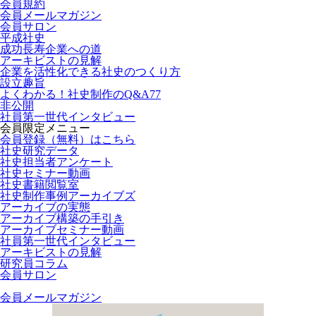
会員規約
会員メールマガジン
会員サロン
平成社史
成功長寿企業への道
アーキビストの見解
企業を活性化できる社史のつくり方
設立趣旨
よくわかる！社史制作のQ&A77
非公開
社員第一世代インタビュー
会員限定メニュー
会員登録（無料）はこちら
社史研究データ
社史担当者アンケート
社史セミナー動画
社史書籍閲覧室
社史制作事例アーカイブズ
アーカイブの実態
アーカイブ構築の手引き
アーカイブセミナー動画
社員第一世代インタビュー
アーキビストの見解
研究員コラム
会員サロン
会員メールマガジン