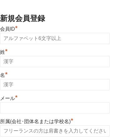
新規会員登録
*
会員ID
*
姓
*
名
*
メール
*
所属(会社･団体名または学校名)