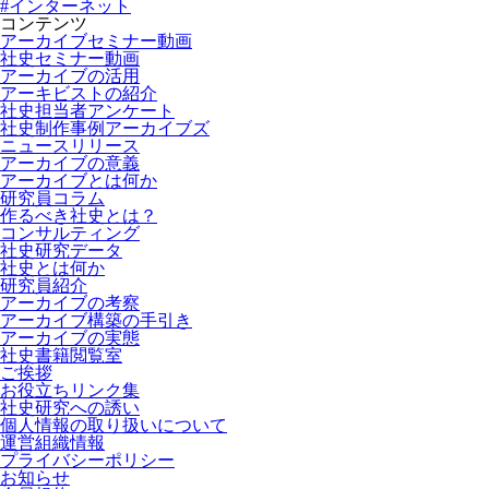
#インターネット
コンテンツ
アーカイブセミナー動画
社史セミナー動画
アーカイブの活用
アーキビストの紹介
社史担当者アンケート
社史制作事例アーカイブズ
ニュースリリース
アーカイブの意義
アーカイブとは何か
研究員コラム
作るべき社史とは？
コンサルティング
社史研究データ
社史とは何か
研究員紹介
アーカイブの考察
アーカイブ構築の手引き
アーカイブの実態
社史書籍閲覧室
ご挨拶
お役立ちリンク集
社史研究への誘い
個人情報の取り扱いについて
運営組織情報
プライバシーポリシー
お知らせ