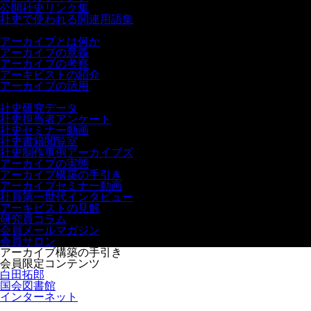
公開社史リンク集
社史で使われる関連用語集
アーカイブ
アーカイブとは何か
アーカイブの意義
アーカイブの考察
アーキビストの紹介
アーカイブの活用
無料会員メニュー
社史研究データ
社史担当者アンケート
社史セミナー動画
社史書籍閲覧室
社史制作事例アーカイブズ
アーカイブの実態
アーカイブ構築の手引き
アーカイブセミナー動画
社員第一世代インタビュー
アーキビストの見解
研究員コラム
会員メールマガジン
会員サロン
アーカイブ構築の手引き
会員限定コンテンツ
白田拓郎
国会図書館
インターネット