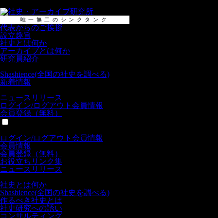
唯一無二のシンクタンク
代表からのご挨拶
設立趣旨
社史とは何か
アーカイブとは何か
研究員紹介
Shashience(全国の社史を調べる)
新着情報
ニュースリリース
ログイン/
ログアウト
会員情報
会員登録（無料）
全般
ログイン/
ログアウト
会員情報
会員情報
会員登録（無料）
お役立ちリンク集
ニュースリリース
社史
社史とは何か
Shashience(全国の社史を調べる)
作るべき社史とは
社史研究への誘い
コンサルティング