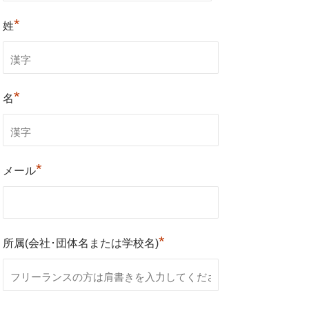
*
姓
*
名
*
メール
*
所属(会社･団体名または学校名)