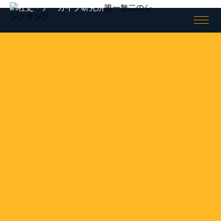
唯一無二のシ
ンクタンク
全般
社史
ログイン/
ログアウト
会員情報
社史とは何か
会員情報
Shashience(全国の社史を調べ
る)
会員登録（無料）
作るべき社史とは
お役立ちリンク集
社史研究への誘い
ニュースリリース
コンサルティング
公開社史リンク集
社史で使われる関連用語集
アーカイブ
無料会員メニュー
アーカイブとは何か
社史研究データ
アーカイブの意義
社史担当者アンケート
アーカイブの考察
社史セミナー動画
アーキビストの紹介
社史書籍閲覧室
アーカイブの活用
社史制作事例アーカイブズ
アーカイブの実態
アーカイブ構築の手引き
アーカイブセミナー動画