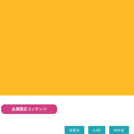
会員限定コンテンツ
並製本
A4判
60年史