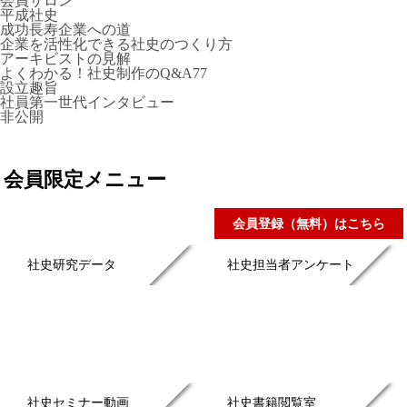
会員サロン
平成社史
成功長寿企業への道
企業を活性化できる社史のつくり方
アーキビストの見解
よくわかる！社史制作のQ&A77
設立趣旨
社員第一世代インタビュー
非公開
会員限定メニュー
会員登録（無料）はこちら
社史研究データ
社史担当者アンケート
社史セミナー動画
社史書籍閲覧室