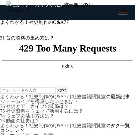
唯一無二のシ
ンクタンク
全般
社史
ログイン/
ログアウト
会員情報
社史とは何か
よくわかる！社史制作のQ&A77
会員情報
Shashience(全国の社史を調べ
る)
会員登録（無料）
作るべき社史とは
31 昔の資料の集め方は？
お役立ちリンク集
社史研究への誘い
ニュースリリース
コンサルティング
公開社史リンク集
社史で使われる関連用語集
アーカイブ
無料会員メニュー
アーカイブとは何か
社史研究データ
アーカイブの意義
社史担当者アンケート
よくわかる！社史制作のQ&A77
|
社史書籍閲覧室
の最新記事
アーカイブの考察
社史セミナー動画
77 アーカイブを構築したいときは？
アーキビストの紹介
社史書籍閲覧室
76 社史とアーカイブの関係は？
アーカイブの活用
社史制作事例アーカイブズ
75 社史資料をウェブで活用するには？
74 ウェブの活用方法は？
アーカイブの実態
73 動画の社史は？
アーカイブ構築の手引き
よくわかる！社史制作のQ&A77
|
社史書籍閲覧室
のタグ一覧
コンテンツ
アーカイブセミナー動画