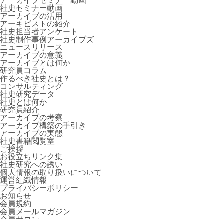
アーカイブセミナー動画
社員第一世代インタビュー
社史セミナー動画
アーキビストの見解
アーカイブの活用
アーキビストの紹介
研究員コラム
社史担当者アンケート
会員メールマガジン
社史制作事例アーカイブズ
会員サロン
ニュースリリース
アーカイブの意義
アーカイブとは何か
研究員コラム
作るべき社史とは？
コンサルティング
社史研究データ
社史とは何か
研究員紹介
アーカイブの考察
アーカイブ構築の手引き
アーカイブの実態
社史書籍閲覧室
ご挨拶
お役立ちリンク集
社史研究への誘い
個人情報の取り扱いについて
運営組織情報
プライバシーポリシー
お知らせ
会員規約
会員メールマガジン