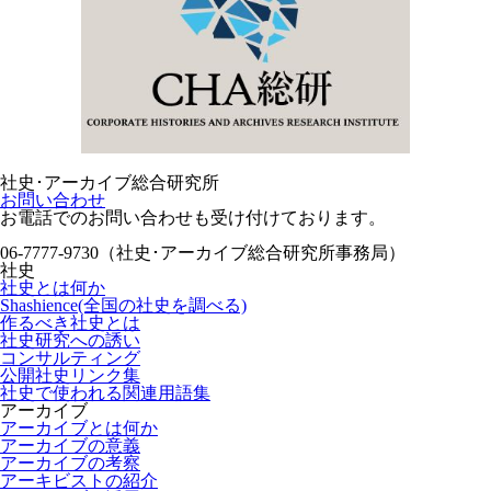
社史･アーカイブ総合研究所
お問い合わせ
お電話でのお問い合わせも受け付けております。
06-7777-9730（社史･アーカイブ総合研究所事務局）
社史
社史とは何か
Shashience(全国の社史を調べる)
作るべき社史とは
社史研究への誘い
コンサルティング
公開社史リンク集
社史で使われる関連用語集
アーカイブ
アーカイブとは何か
アーカイブの意義
アーカイブの考察
アーキビストの紹介