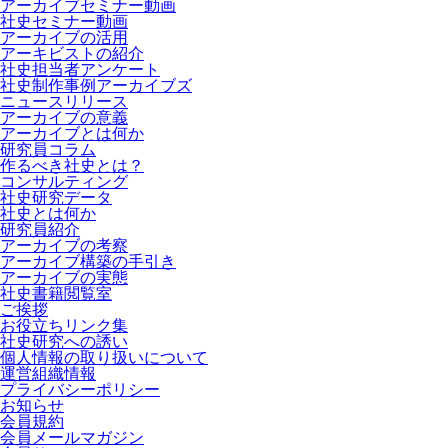
アーカイブセミナー動画
社史セミナー動画
アーカイブの活用
アーキビストの紹介
社史担当者アンケート
社史制作事例アーカイブズ
ニュースリリース
アーカイブの意義
アーカイブとは何か
研究員コラム
作るべき社史とは？
コンサルティング
社史研究データ
社史とは何か
研究員紹介
アーカイブの考察
アーカイブ構築の手引き
アーカイブの実態
社史書籍閲覧室
ご挨拶
お役立ちリンク集
社史研究への誘い
個人情報の取り扱いについて
運営組織情報
プライバシーポリシー
お知らせ
会員規約
会員メールマガジン