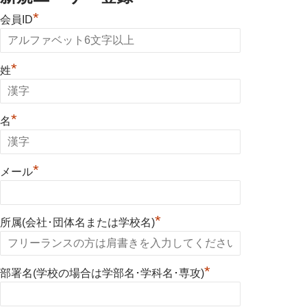
*
会員ID
*
姓
*
名
*
メール
*
所属(会社･団体名または学校名)
*
部署名(学校の場合は学部名･学科名･専攻)