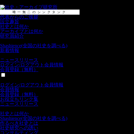
唯一無二のシンクタンク
代表からのご挨拶
設立趣旨
社史とは何か
アーカイブとは何か
研究員紹介
Shashience(全国の社史を調べる)
新着情報
ニュースリリース
ログイン/
ログアウト
会員情報
会員登録（無料）
全般
ログイン/
ログアウト
会員情報
会員情報
会員登録（無料）
お役立ちリンク集
ニュースリリース
社史
社史とは何か
Shashience(全国の社史を調べる)
作るべき社史とは
社史研究への誘い
コンサルティング