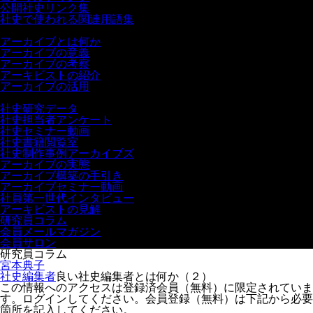
公開社史リンク集
社史で使われる関連用語集
アーカイブ
アーカイブとは何か
アーカイブの意義
アーカイブの考察
アーキビストの紹介
アーカイブの活用
無料会員メニュー
社史研究データ
社史担当者アンケート
社史セミナー動画
社史書籍閲覧室
社史制作事例アーカイブズ
アーカイブの実態
アーカイブ構築の手引き
アーカイブセミナー動画
社員第一世代インタビュー
アーキビストの見解
研究員コラム
会員メールマガジン
会員サロン
研究員コラム
宮本典子
社史編集者
良い社史編集者とは何か（２）
この情報へのアクセスは登録済会員（無料）に限定されていま
す。ログインしてください。会員登録（無料）は下記から必要
箇所を記入してください。