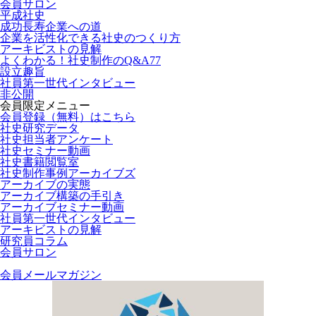
会員サロン
平成社史
成功長寿企業への道
企業を活性化できる社史のつくり方
アーキビストの見解
よくわかる！社史制作のQ&A77
設立趣旨
社員第一世代インタビュー
非公開
会員限定メニュー
会員登録（無料）はこちら
社史研究データ
社史担当者アンケート
社史セミナー動画
社史書籍閲覧室
社史制作事例アーカイブズ
アーカイブの実態
アーカイブ構築の手引き
アーカイブセミナー動画
社員第一世代インタビュー
アーキビストの見解
研究員コラム
会員サロン
会員メールマガジン