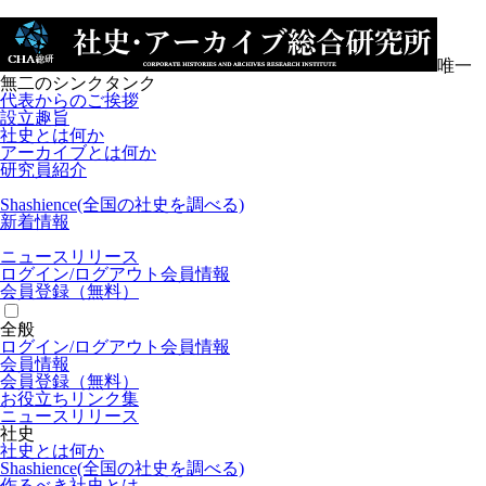
唯一
無二のシンクタンク
代表からのご挨拶
設立趣旨
社史とは何か
アーカイブとは何か
研究員紹介
Shashience(全国の社史を調べる)
新着情報
ニュースリリース
ログイン/
ログアウト
会員情報
会員登録（無料）
全般
ログイン/
ログアウト
会員情報
会員情報
会員登録（無料）
お役立ちリンク集
ニュースリリース
社史
社史とは何か
Shashience(全国の社史を調べる)
作るべき社史とは