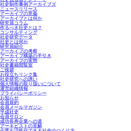
社史制作事例アーカイブズ
ニュースリリース
アーカイブの意義
アーカイブとは何か
研究員コラム
作るべき社史とは？
コンサルティング
社史研究データ
社史とは何か
研究員紹介
アーカイブの考察
アーカイブ構築の手引き
アーカイブの実態
社史書籍閲覧室
ご挨拶
お役立ちリンク集
社史研究への誘い
個人情報の取り扱いについて
運営組織情報
プライバシーポリシー
お知らせ
会員規約
会員メールマガジン
平成社史
会員サロン
成功長寿企業への道
アーキビストの見解
企業を活性化できる社史のつくり方