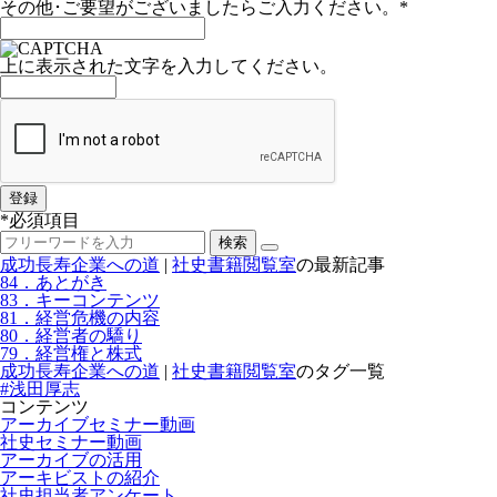
その他･ご要望がございましたらご入力ください。
*
上に表示された文字を入力してください。
*
必須項目
成功長寿企業への道
|
社史書籍閲覧室
の最新記事
84．あとがき
83．キーコンテンツ
81．経営危機の内容
80．経営者の驕り
79．経営権と株式
成功長寿企業への道
|
社史書籍閲覧室
のタグ一覧
#浅田厚志
コンテンツ
アーカイブセミナー動画
社史セミナー動画
アーカイブの活用
アーキビストの紹介
社史担当者アンケート