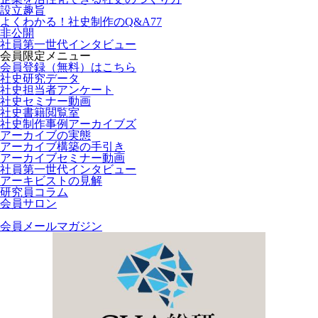
設立趣旨
よくわかる！社史制作のQ&A77
非公開
社員第一世代インタビュー
会員限定メニュー
会員登録（無料）はこちら
社史研究データ
社史担当者アンケート
社史セミナー動画
社史書籍閲覧室
社史制作事例アーカイブズ
アーカイブの実態
アーカイブ構築の手引き
アーカイブセミナー動画
社員第一世代インタビュー
アーキビストの見解
研究員コラム
会員サロン
会員メールマガジン