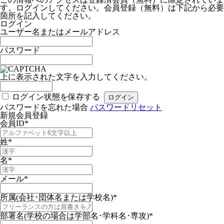
す。ログインしてください。会員登録（無料）は下記から必要
箇所を記入してください。
ログイン
ユーザー名またはメールアドレス
パスワード
上に表示された文字を入力してください。
ログイン状態を保存する
パスワードを忘れた場合
パスワードリセット
新規会員登録
会員ID
*
姓
*
名
*
メール
*
所属(会社･団体名または学校名)
*
部署名(学校の場合は学部名･学科名･専攻)
*