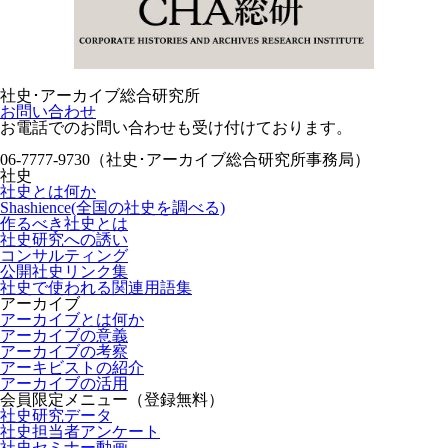
社史･アーカイブ総合研究所
お問い合わせ
お電話でのお問い合わせも受け付けております。
06-7777-9730（社史･アーカイブ総合研究所事務局）
社史
社史とは何か
Shashience(全国の社史を調べる)
作るべき社史とは
社史研究への誘い
コンサルティング
公開社史リンク集
社史で使われる関連用語集
アーカイブ
アーカイブとは何か
アーカイブの意義
アーカイブの考察
アーキビストの紹介
アーカイブの活用
会員限定メニュー（登録無料）
社史研究データ
社史担当者アンケート
社史セミナー動画