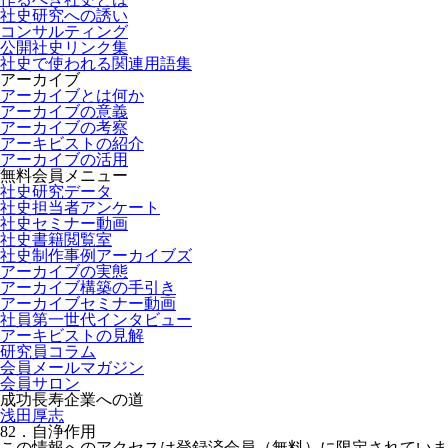
社史研究への誘い
コンサルティング
公開社史リンク集
社史で使われる関連用語集
アーカイブ
アーカイブとは何か
アーカイブの意義
アーカイブの考察
アーキビストの紹介
アーカイブの活用
無料会員メニュー
社史研究データ
社史担当者アンケート
社史セミナー動画
社史書籍閲覧室
社史制作事例アーカイブズ
アーカイブの実態
アーカイブ構築の手引き
アーカイブセミナー動画
社員第一世代インタビュー
アーキビストの見解
研究員コラム
会員メールマガジン
会員サロン
成功長寿企業への道
浅田厚志
82．自浄作用
この情報へのアクセスは登録済会員（無料）に限定されていま