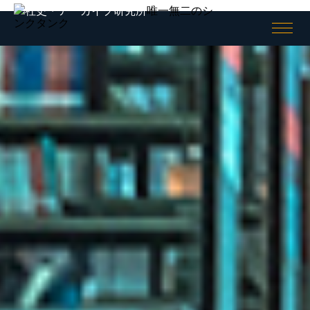
唯一無二のシ
ンクタンク
全般
社史
ログイン/
ログアウト
会員情報
社史とは何か
会員情報
Shashience(全国の社史を調べ
る)
会員登録（無料）
作るべき社史とは
お役立ちリンク集
社史研究への誘い
ニュースリリース
コンサルティング
公開社史リンク集
社史で使われる関連用語集
アーカイブ
無料会員メニュー
アーカイブとは何か
社史研究データ
アーカイブの意義
社史担当者アンケート
アーカイブの考察
社史セミナー動画
アーキビストの紹介
社史書籍閲覧室
アーカイブの活用
社史制作事例アーカイブズ
アーカイブの実態
アーカイブ構築の手引き
アーカイブセミナー動画