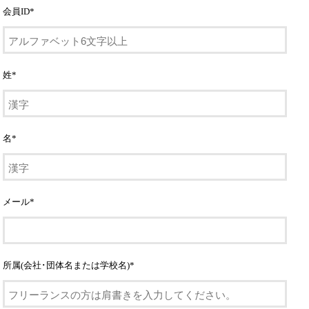
会員ID
*
姓
*
名
*
メール
*
所属(会社･団体名または学校名)
*