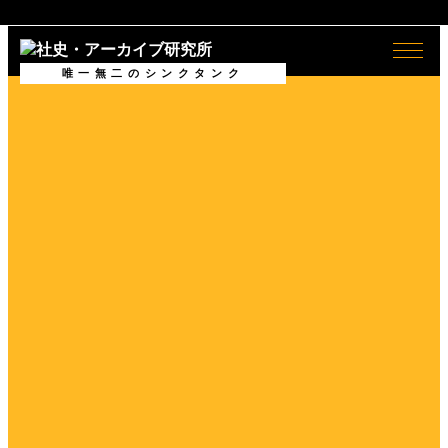
全般
社史
唯一無二のシンクタンク
ログイン/
ログアウト
会員情報
社史とは何か
会員情報
Shashience(全国の社史を調べ
る)
会員登録（無料）
作るべき社史とは
お役立ちリンク集
社史研究への誘い
ニュースリリース
コンサルティング
公開社史リンク集
社史で使われる関連用語集
アーカイブ
無料会員メニュー
アーカイブとは何か
社史研究データ
アーカイブの意義
社史担当者アンケート