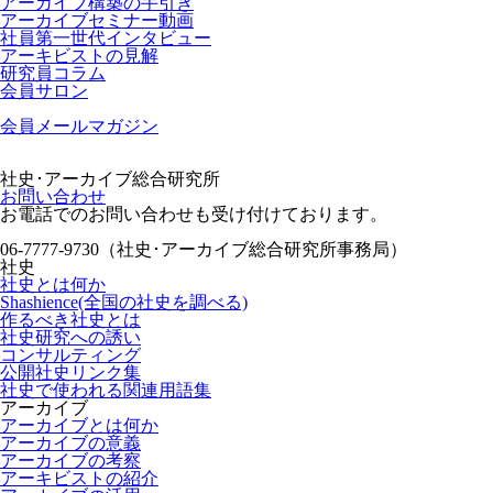
アーカイブ構築の手引き
アーカイブセミナー動画
社員第一世代インタビュー
アーキビストの見解
研究員コラム
会員サロン
会員メールマガジン
社史･アーカイブ総合研究所
お問い合わせ
お電話でのお問い合わせも受け付けております。
06-7777-9730（社史･アーカイブ総合研究所事務局）
社史
社史とは何か
Shashience(全国の社史を調べる)
作るべき社史とは
社史研究への誘い
コンサルティング
公開社史リンク集
社史で使われる関連用語集
アーカイブ
アーカイブとは何か
アーカイブの意義
アーカイブの考察
アーキビストの紹介