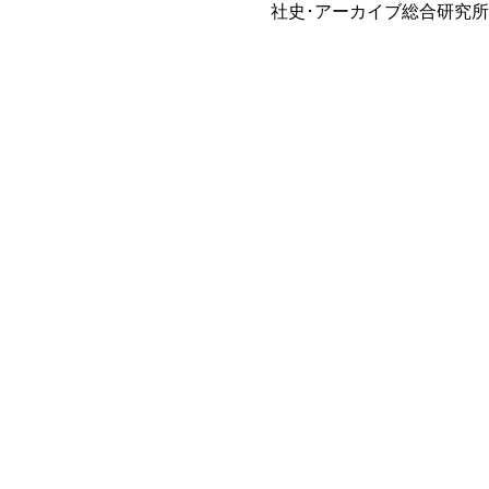
社史･アーカイブ総合研究所