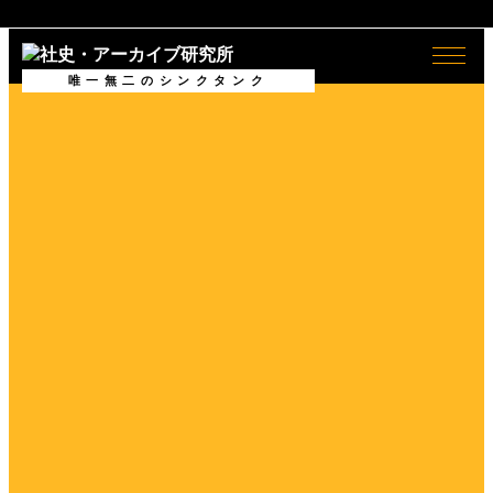
全般
社史
唯一無二のシンクタンク
ログイン/
ログアウト
会員情報
社史とは何か
会員情報
Shashience(全国の社史を調べ
る)
会員登録（無料）
作るべき社史とは
お役立ちリンク集
社史研究への誘い
ニュースリリース
コンサルティング
公開社史リンク集
社史で使われる関連用語集
アーカイブ
無料会員メニュー
アーカイブとは何か
社史研究データ
アーカイブの意義
社史担当者アンケート