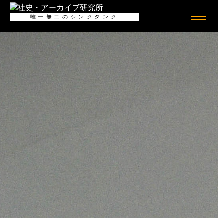
全般
唯一無二のシンクタンク
社史
ログイン/
ログアウト
会員情報
社史とは何か
会員情報
Shashience(全国の社史を調べ
る)
会員登録（無料）
作るべき社史とは
お役立ちリンク集
社史研究への誘い
ニュースリリース
コンサルティング
公開社史リンク集
社史で使われる関連用語集
アーカイブ
無料会員メニュー
アーカイブとは何か
社史研究データ
アーカイブの意義
社史担当者アンケート
アーカイブの考察
社史セミナー動画
アーキビストの紹介
社史書籍閲覧室
アーカイブの活用
社史制作事例アーカイブズ
アーカイブの実態
アーカイブ構築の手引き
アーカイブセミナー動画