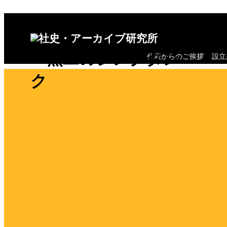
唯
全般
一無二のシンクタン
ログイン/
ログアウト
会員情報
代表からのご挨拶
設立
会員情報
ク
会員登録（無料）
お役立ちリンク集
ニュースリリース
アーカイブ
アーカイブとは何か
アーカイブの意義
アーカイブの考察