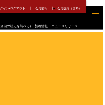
グイン/
ログアウト
会員情報
会員登録（無料）
nce(全国の社史を調べる)
新着情報
ニュースリリース