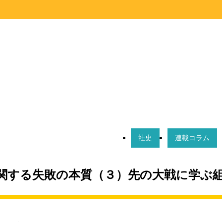
社史
連載コラム
活用に関する失敗の本質（３）先の大戦に学ぶ