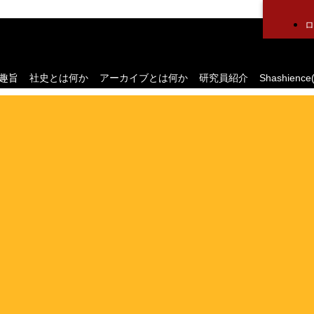
ロ
社史
社史とは何か
趣旨
社史とは何か
アーカイブとは何か
研究員紹介
Shashie
Shashience(全国の社史を調べる)
作るべき社史とは
社史研究への誘い
コンサルティング
公開社史リンク集
社史で使われる関連用語集
無料会員メニュー
社史研究データ
社史担当者アンケート
社史セミナー動画