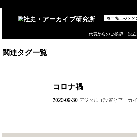
唯一無二のシン
全般
ログイン/
ログアウト
会員情報
代表からのご挨拶
設立
会員情報
会員登録（無料）
関連タグ一覧
お役立ちリンク集
ニュースリリース
コロナ禍
2020-09-30
デジタル庁設置とアーカ
アーカイブ
アーカイブとは何か
アーカイブの意義
アーカイブの考察