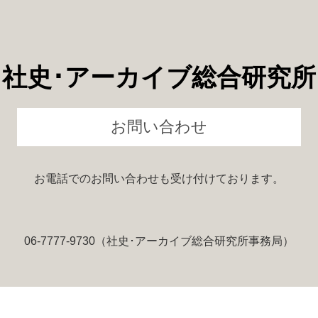
社史書籍閲覧室
社史制作事例アーカイブズ
アーカイブの実態
社史･アーカイブ総合研究所
アーカイブ構築の手引き
アーカイブセミナー動画
社員第一世代インタビュー
お問い合わせ
アーキビストの見解
研究員コラム
会員メールマガジン
お電話でのお問い合わせも受け付けております。
会員サロン
06-7777-9730（社史･アーカイブ総合研究所事務局）