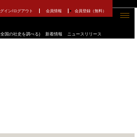
グイン/
ログアウト
会員情報
会員登録（無料）
nce(全国の社史を調べる)
新着情報
ニュースリリース