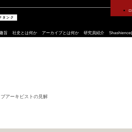
ロ
クタンク
社史
社史とは何か
趣旨
社史とは何か
アーカイブとは何か
研究員紹介
Shashie
Shashience(全国の社史を調べる)
作るべき社史とは
社史研究への誘い
コンサルティング
公開社史リンク集
社史で使われる関連用語集
イブ
アーキビストの見解
無料会員メニュー
社史研究データ
社史担当者アンケート
社史セミナー動画