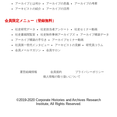
アーカイブとは何か
アーカイブの意義
アーカイブの考察
アーキビストの紹介
アーカイブの活用
会員限定メニュー（登録無料）
社史研究データ
社史担当者アンケート
社史セミナー動画
社史書籍閲覧室
社史制作事例アーカイブズ
アーカイブ構築データ
アーカイブ構築の手引き
アーカイブセミナー動画
社員第一世代インタビュー
アーキビストの見解
研究員コラム
会員メールマガジン
会員サロン
運営組織情報
会員規約
プライバシーポリシー
個人情報の取り扱いについて
©2019-2020 Corporate Histories and Archives Research
Institute, All Rights Reserved.