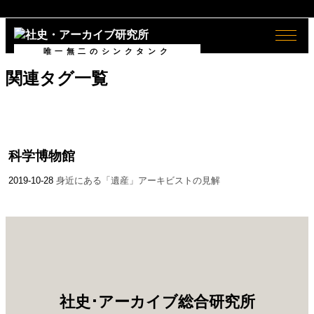
全般
社史
唯一無二のシンクタンク
関連タグ一覧
ログイン/
ログアウト
会員情報
社史とは何か
会員情報
Shashience(全国の社史を調べ
る)
会員登録（無料）
作るべき社史とは
お役立ちリンク集
社史研究への誘い
ニュースリリース
科学博物館
コンサルティング
2019-10-28
身近にある「遺産」
アーキビストの見解
公開社史リンク集
社史で使われる関連用語集
アーカイブ
無料会員メニュー
アーカイブとは何か
社史研究データ
社史･アーカイブ総合研究所
アーカイブの意義
社史担当者アンケート