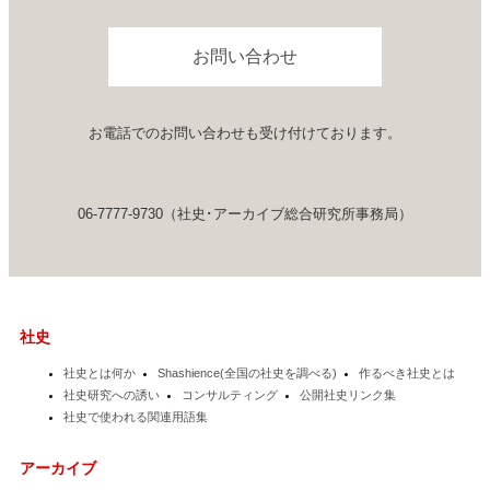
アーカイブの考察
社史セミナー動画
アーキビストの紹介
社史書籍閲覧室
お問い合わせ
アーカイブの活用
社史制作事例アーカイブズ
アーカイブの実態
アーカイブ構築の手引き
お電話でのお問い合わせも受け付けております。
アーカイブセミナー動画
社員第一世代インタビュー
06-7777-9730（社史･アーカイブ総合研究所事務局）
アーキビストの見解
研究員コラム
会員メールマガジン
会員サロン
社史
社史とは何か
Shashience(全国の社史を調べる)
作るべき社史とは
社史研究への誘い
コンサルティング
公開社史リンク集
社史で使われる関連用語集
アーカイブ