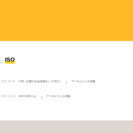
社員第一世代インタビュー
アーキビストの見解
研究員コラム
会員メールマガジン
会員サロン
ISO
2019-10-28
CSR（企業の社会的責任）が ISOに
アーキビストの見解
2019-10-24
ISO15489とは
アーキビストの見解