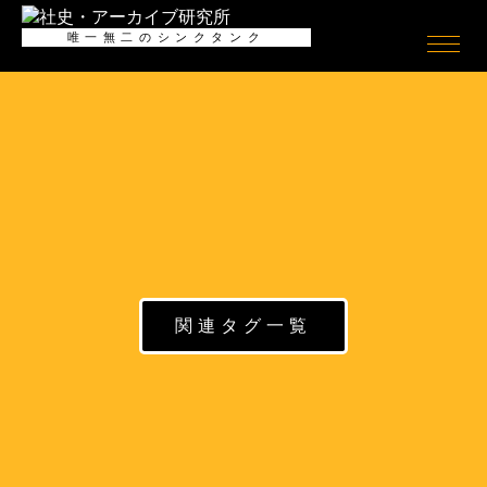
全般
唯一無二のシンクタンク
社史
ログイン/
ログアウト
会員情報
社史とは何か
会員情報
Shashience(全国の社史を調べ
る)
会員登録（無料）
作るべき社史とは
お役立ちリンク集
社史研究への誘い
ニュースリリース
コンサルティング
公開社史リンク集
社史で使われる関連用語集
アーカイブ
無料会員メニュー
アーカイブとは何か
社史研究データ
関連タグ一覧
アーカイブの意義
社史担当者アンケート
アーカイブの考察
社史セミナー動画
アーキビストの紹介
社史書籍閲覧室
アーカイブの活用
社史制作事例アーカイブズ
アーカイブの実態
アーカイブ構築の手引き
アーカイブセミナー動画