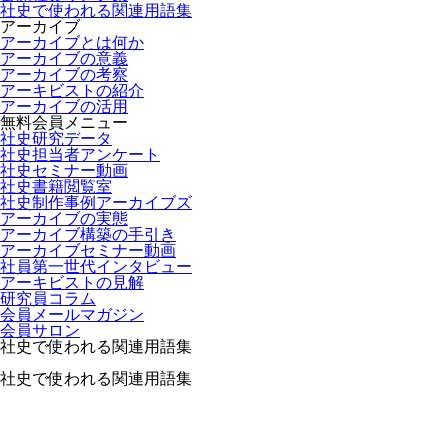
社史で使われる関連用語集
アーカイブ
アーカイブとは何か
アーカイブの意義
アーカイブの考察
アーキビストの紹介
アーカイブの活用
無料会員メニュー
社史研究データ
社史担当者アンケート
社史セミナー動画
社史書籍閲覧室
社史制作事例アーカイブズ
アーカイブの実態
アーカイブ構築の手引き
アーカイブセミナー動画
社員第一世代インタビュー
アーキビストの見解
研究員コラム
会員メールマガジン
会員サロン
社史で使われる関連用語集
社史で使われる関連用語集