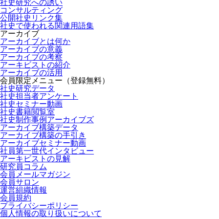
社史研究への誘い
コンサルティング
公開社史リンク集
社史で使われる関連用語集
アーカイブ
アーカイブとは何か
アーカイブの意義
アーカイブの考察
アーキビストの紹介
アーカイブの活用
会員限定メニュー（登録無料）
社史研究データ
社史担当者アンケート
社史セミナー動画
社史書籍閲覧室
社史制作事例アーカイブズ
アーカイブ構築データ
アーカイブ構築の手引き
アーカイブセミナー動画
社員第一世代インタビュー
アーキビストの見解
研究員コラム
会員メールマガジン
会員サロン
運営組織情報
会員規約
プライバシーポリシー
個人情報の取り扱いについて