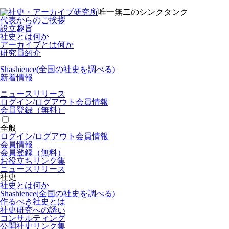
唯一無二のシンクタンク
代表からのご挨拶
設立趣旨
社史とは何か
アーカイブとは何か
研究員紹介
Shashience(全国の社史を調べる)
新着情報
ニュースリリース
ログイン/
ログアウト
会員情報
会員登録（無料）
全般
ログイン/
ログアウト
会員情報
会員情報
会員登録（無料）
お役立ちリンク集
ニュースリリース
社史
社史とは何か
Shashience(全国の社史を調べる)
作るべき社史とは
社史研究への誘い
コンサルティング
公開社史リンク集