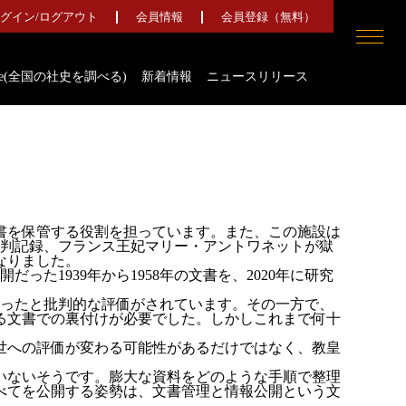
グイン/
ログアウト
会員情報
会員登録（無料）
ence(全国の社史を調べる)
新着情報
ニュースリリース
文書を保管する役割を担っています。また、この施設は
裁判記録、フランス王妃マリー・アントワネットが獄
なりました。
た1939年から1958年の文書を、2020年に研究
かったと批判的な評価がされています。その一方で、
る文書での裏付けが必要でした。しかしこれまで何十
世への評価が変わる可能性があるだけではなく、教皇
ていないそうです。膨大な資料をどのような手順で整理
べてを公開する姿勢は、文書管理と情報公開という文