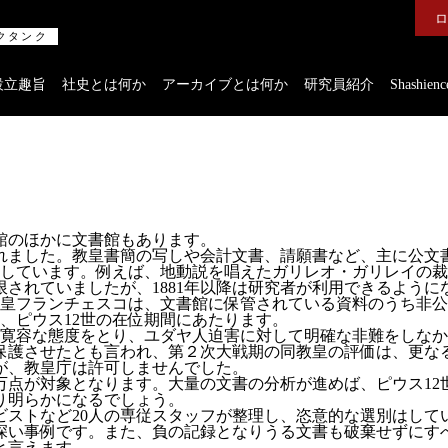
ロ
社史
クタンク
社史とは何か
設立趣旨
社史とは何か
アーカイブとは何か
研究員紹介
Shashi
Shashience(全国の社史を調べる)
作るべき社史とは
社史研究への誘い
コンサルティング
公開社史リンク集
社史で使われる関連用語集
無料会員メニュー
館のほかに文書館もあります。
られました。教皇書簡の写しや会計文書、請願書など、主に公
社史研究データ
蔵しています。例えば、地動説を唱えたガリレオ・ガリレイの
されていましたが、1881年以降は研究者が利用できるように
社史担当者アンケート
フランチェスコは、文書館に保管されている資料のうち非公開だっ
社史セミナー動画
、ピウス12世の在位期間にあたります。
社史書籍閲覧室
ツに寛容な態度をとり、ユダヤ人迫害に対して明確な非難をしな
保護させたとも言われ、第２次大戦期の同教皇の評価は、更な
社史制作事例アーカイブズ
が、教皇庁は許可しませんでした。
アーカイブの実態
万点が対象となります。大量の文書の分析が進めば、ピウス12
り明らかになるでしょう。
アーカイブ構築の手引き
キビストなど20人の専従スタッフが整理し、恣意的な選別はし
アーカイブセミナー動画
深い事例です。また、負の記録となりうる文書も破棄せずにす
社員第一世代インタビュー
と言えます。