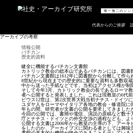
全般
唯一無二のシン
ログイン/
ログアウト
会員情報
代表からのご挨拶
会員情報
会員登録（無料）
アーカイブの考察
お役立ちリンク集
ニュースリリース
情報公開
バチカン
歴史的資料
健全に機能するバチカン文書館
アーカイブ
カトリック教会の総本山であるバチカンには、図書
バチカン文書館は1612年に図書館から分離して作
アーカイブとは何か
8世紀から現在までの歴史的に重要な資料も多数収
中から送った手紙などです。当初はアクセス権が制限
アーカイブの意義
そして今年3月、カトリック教会の長であるローマ教皇
アーカイブの考察
者へ公開すると発表しました。これは現教皇の6代前
アーキビストの紹介
ピウス12世は、第2次世界大戦当初ナチス・ドイ
ユダヤ人をローマやイタリア各地の教会・修道院に
アーカイブの活用
年もの間、研究者が文書の公開を要求してきました
今回の公開では、書簡や電信、演説の原稿など数十
庁とナチス・ドイツとの外交交渉の過程なども、よ
公開する文書は2006年から教皇の主導の下、アー
をしたのか、アーカイブズに関わる者としては興味
書館の基本的な機能が健全であることを示している