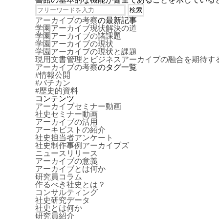
アーカイブの考察
の最新記事
学園アーカイブ現状解決の道
学園アーカイブの諸課題
学園アーカイブの現状
学園アーカイブの現状と課題
現用文書管理とビジネスアーカイブの融合を期待す
アーカイブの考察
のタグ一覧
#情報公開
#バチカン
#歴史的資料
コンテンツ
アーカイブセミナー動画
社史セミナー動画
アーカイブの活用
アーキビストの紹介
社史担当者アンケート
社史制作事例アーカイブズ
ニュースリリース
アーカイブの意義
アーカイブとは何か
研究員コラム
作るべき社史とは？
コンサルティング
社史研究データ
社史とは何か
研究員紹介