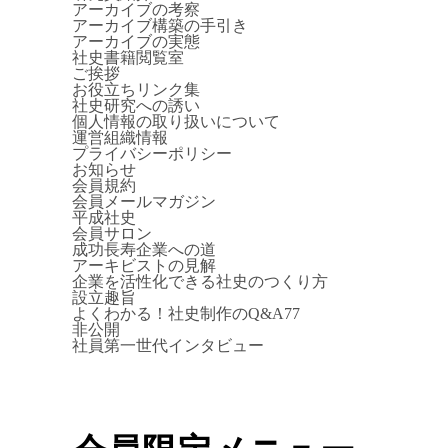
アーカイブの考察
アーカイブ構築の手引き
アーカイブの実態
社史書籍閲覧室
ご挨拶
お役立ちリンク集
社史研究への誘い
個人情報の取り扱いについて
運営組織情報
プライバシーポリシー
お知らせ
会員規約
会員メールマガジン
平成社史
会員サロン
成功長寿企業への道
アーキビストの見解
企業を活性化できる社史のつくり方
設立趣旨
よくわかる！社史制作のQ&A77
非公開
社員第一世代インタビュー