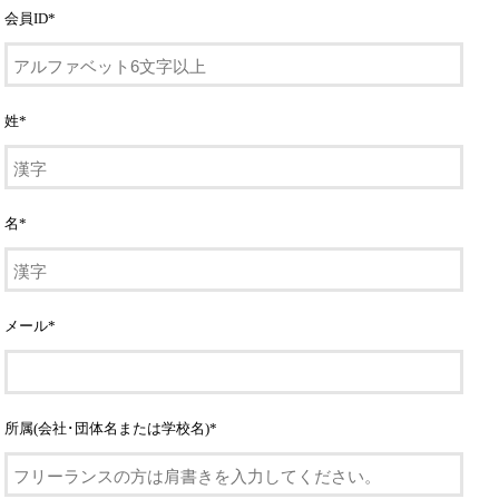
会員ID
*
姓
*
名
*
メール
*
所属(会社･団体名または学校名)
*