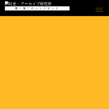
全般
唯一無二のシンクタンク
社史
ログイン/
ログアウト
会員情報
社史とは何か
会員情報
Shashience(全国の社史を調べ
る)
会員登録（無料）
作るべき社史とは
お役立ちリンク集
社史研究への誘い
ニュースリリース
コンサルティング
公開社史リンク集
社史で使われる関連用語集
アーカイブ
無料会員メニュー
アーカイブとは何か
社史研究データ
アーカイブの意義
社史担当者アンケート
アーカイブの考察
社史セミナー動画
アーキビストの紹介
社史書籍閲覧室
アーカイブの活用
社史制作事例アーカイブズ
アーカイブの実態
アーカイブ構築の手引き
アーカイブセミナー動画