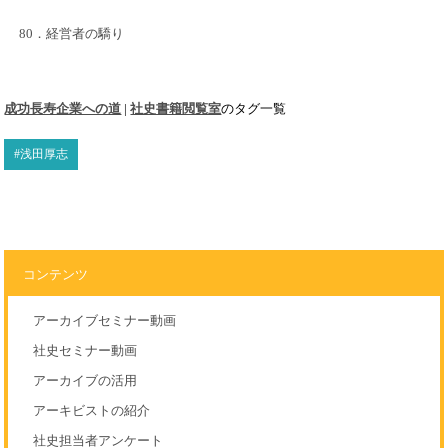
80．経営者の驕り
成功長寿企業への道
|
社史書籍閲覧室
のタグ一覧
#浅田厚志
コンテンツ
アーカイブセミナー動画
社史セミナー動画
アーカイブの活用
アーキビストの紹介
社史担当者アンケート