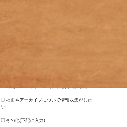
*
＜会員になられる目的(いくつでも)＞
---- 複数選択可 ----
社史の企画･編集に携わっているため
アーカイブの企画･構築に関わっているため
社史の研究･調査に携わっているため
アーカイブの研究･調査に携わっているため
社史やアーカイブの関係者と交流がしたい
社史やアーカイブについて情報収集がした
い
その他(下記に入力)