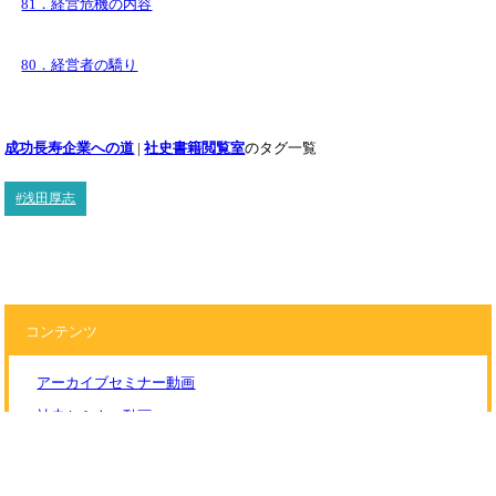
81．経営危機の内容
80．経営者の驕り
成功長寿企業への道
|
社史書籍閲覧室
のタグ一覧
#浅田厚志
コンテンツ
アーカイブセミナー動画
社史セミナー動画
アーカイブの活用
アーキビストの紹介