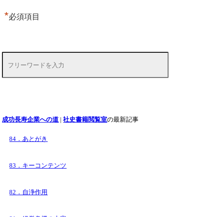
*
必須項目
成功長寿企業への道
|
社史書籍閲覧室
の最新記事
84．あとがき
83．キーコンテンツ
82．自浄作用