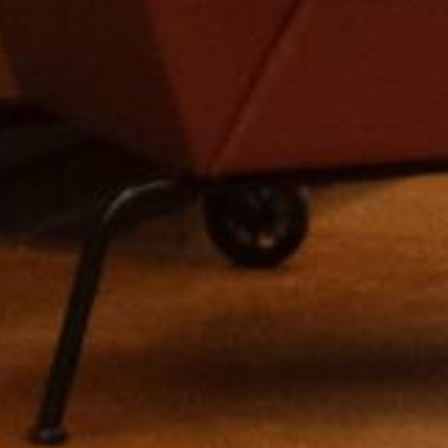
*
姓
*
名
*
メール
*
所属(会社･団体名または学校名)