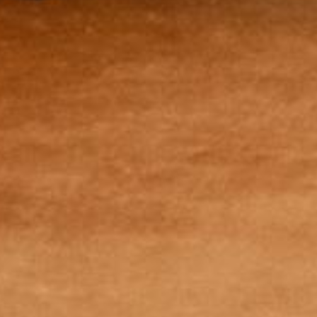
*
部署名(学校の場合は学部名･学科名･専攻)
*
役職･肩書き
電話番号(所属する会社･団体の電話番号､在籍
する学校等の電話番号。確認のお電話をする
*
場合があります。ご了承ください。)
*
会員規約に同意する