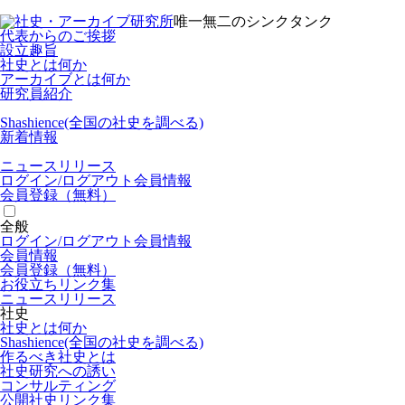
唯一無二のシンクタンク
代表からのご挨拶
設立趣旨
社史とは何か
アーカイブとは何か
研究員紹介
Shashience(全国の社史を調べる)
新着情報
ニュースリリース
ログイン/
ログアウト
会員情報
会員登録（無料）
全般
ログイン/
ログアウト
会員情報
会員情報
会員登録（無料）
お役立ちリンク集
ニュースリリース
社史
社史とは何か
Shashience(全国の社史を調べる)
作るべき社史とは
社史研究への誘い
コンサルティング
公開社史リンク集