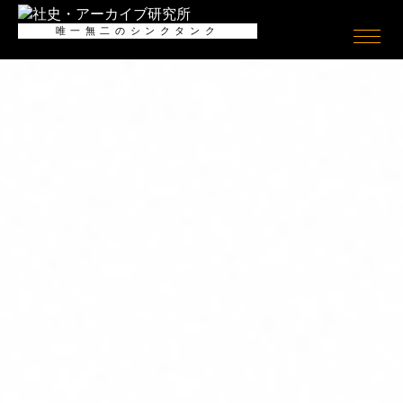
全般
唯一無二のシンクタンク
社史
ログイン/
ログアウト
会員情報
社史とは何か
会員情報
Shashience(全国の社史を調べ
る)
会員登録（無料）
作るべき社史とは
お役立ちリンク集
社史研究への誘い
ニュースリリース
コンサルティング
公開社史リンク集
社史で使われる関連用語集
アーカイブ
無料会員メニュー
アーカイブとは何か
社史研究データ
アーカイブの意義
社史担当者アンケート
アーカイブの考察
社史セミナー動画
アーキビストの紹介
社史書籍閲覧室
アーカイブの活用
社史制作事例アーカイブズ
アーカイブの実態
アーカイブ構築の手引き
アーカイブセミナー動画